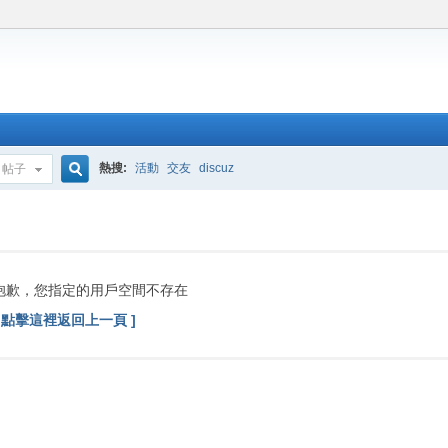
熱搜:
活動
交友
discuz
帖子
搜
索
抱歉，您指定的用戶空間不存在
[ 點擊這裡返回上一頁 ]