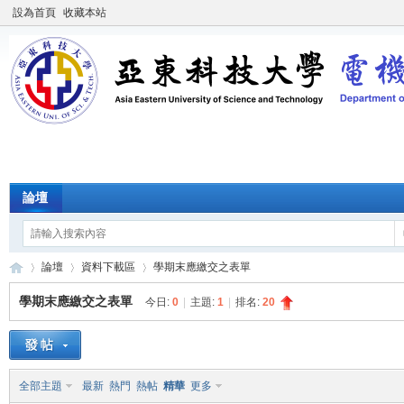
設為首頁
收藏本站
論壇
論壇
資料下載區
學期末應繳交之表單
學期末應繳交之表單
今日:
0
|
主題:
1
|
排名:
20
產
»
›
›
全部主題
最新
熱門
熱帖
精華
更多