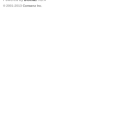
© 2001-2013
Comsenz Inc.
習
公