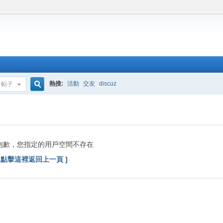
熱搜:
活動
交友
discuz
帖子
搜
索
抱歉，您指定的用戶空間不存在
[ 點擊這裡返回上一頁 ]