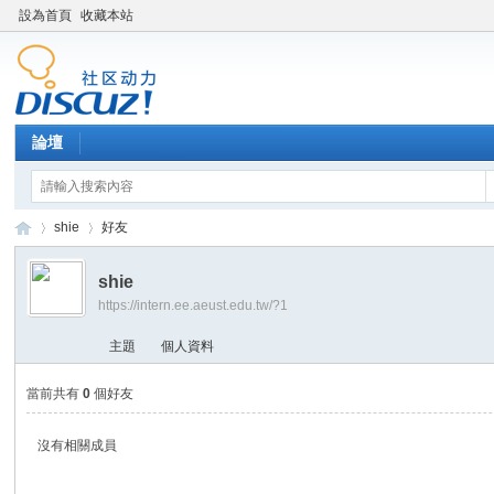
設為首頁
收藏本站
論壇
shie
好友
shie
https://intern.ee.aeust.edu.tw/?1
產
›
›
主題
個人資料
當前共有
0
個好友
沒有相關成員