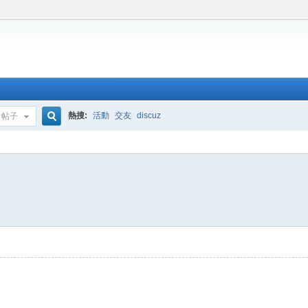
熱搜:
活動
交友
discuz
帖子
搜
索