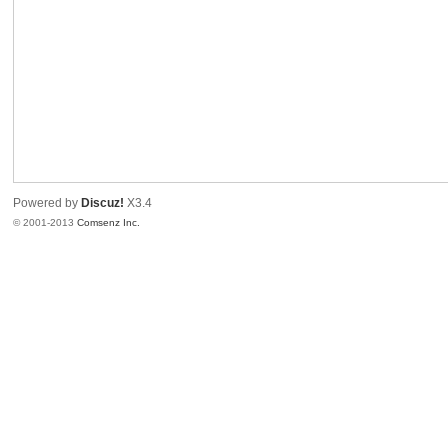
業
Powered by
Discuz!
X3.4
© 2001-2013
Comsenz Inc.
實
習