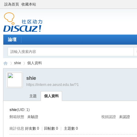
設為首頁
收藏本站
論壇
shie
個人資料
shie
https://intern.ee.aeust.edu.tw/?1
產
›
›
主題
個人資料
shie
(UID: 1)
郵箱狀態
未驗證
視頻認證
未認證
統計信息
好友數 0
|
回帖數 0
|
主題數 0