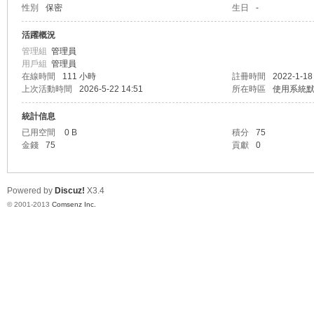
性別
保密
生日
-
業
活躍概況
管理組
管理員
用戶組
管理員
在線時間
111 小時
註冊時間
2022-1-18
上次活動時間
2026-5-22 14:51
所在時區
使用系統
統計信息
已用空間
0 B
積分
75
金錢
75
貢獻
0
實
Powered by
Discuz!
X3.4
© 2001-2013
Comsenz Inc.
習