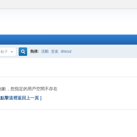
熱搜:
活動
交友
discuz
帖子
搜
索
抱歉，您指定的用戶空間不存在
[ 點擊這裡返回上一頁 ]