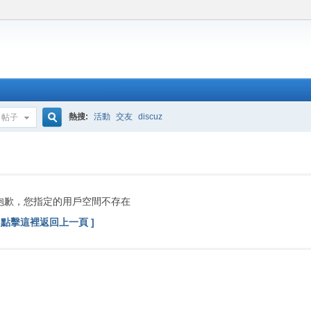
熱搜:
活動
交友
discuz
帖子
搜
索
抱歉，您指定的用戶空間不存在
[ 點擊這裡返回上一頁 ]