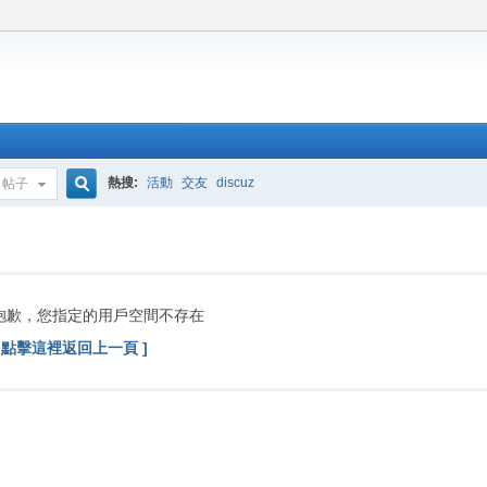
熱搜:
活動
交友
discuz
帖子
搜
索
抱歉，您指定的用戶空間不存在
[ 點擊這裡返回上一頁 ]