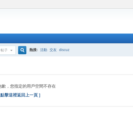
熱搜:
活動
交友
discuz
帖子
搜
索
抱歉，您指定的用戶空間不存在
[ 點擊這裡返回上一頁 ]