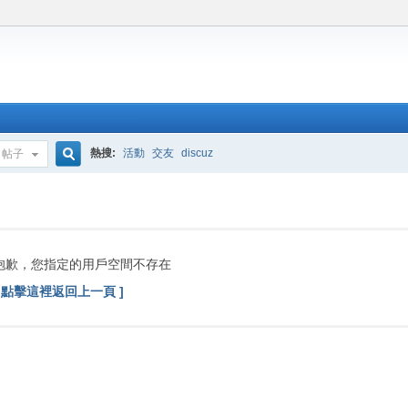
熱搜:
活動
交友
discuz
帖子
搜
索
抱歉，您指定的用戶空間不存在
[ 點擊這裡返回上一頁 ]