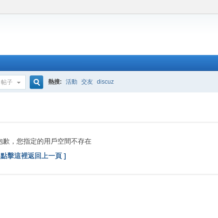
熱搜:
活動
交友
discuz
帖子
搜
索
抱歉，您指定的用戶空間不存在
[ 點擊這裡返回上一頁 ]