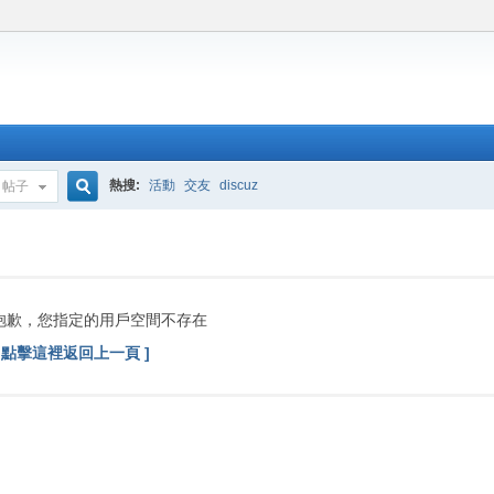
熱搜:
活動
交友
discuz
帖子
搜
索
抱歉，您指定的用戶空間不存在
[ 點擊這裡返回上一頁 ]