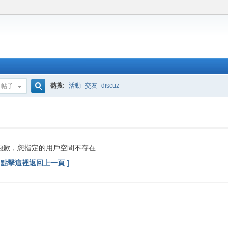
熱搜:
活動
交友
discuz
帖子
搜
索
抱歉，您指定的用戶空間不存在
[ 點擊這裡返回上一頁 ]