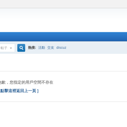
熱搜:
活動
交友
discuz
帖子
搜
索
抱歉，您指定的用戶空間不存在
[ 點擊這裡返回上一頁 ]