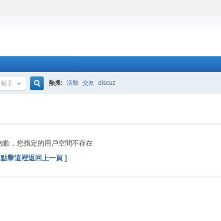
熱搜:
活動
交友
discuz
帖子
搜
索
抱歉，您指定的用戶空間不存在
[ 點擊這裡返回上一頁 ]