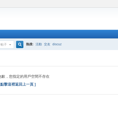
熱搜:
活動
交友
discuz
帖子
搜
索
抱歉，您指定的用戶空間不存在
[ 點擊這裡返回上一頁 ]