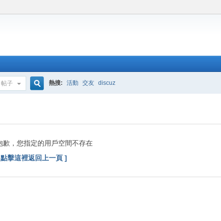
熱搜:
活動
交友
discuz
帖子
搜
索
抱歉，您指定的用戶空間不存在
[ 點擊這裡返回上一頁 ]