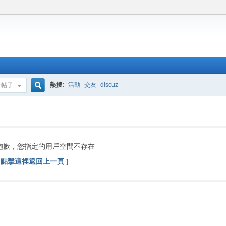
熱搜:
活動
交友
discuz
帖子
搜
索
抱歉，您指定的用戶空間不存在
[ 點擊這裡返回上一頁 ]