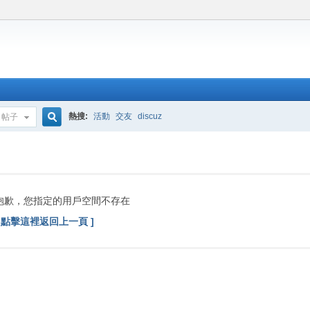
熱搜:
活動
交友
discuz
帖子
搜
索
抱歉，您指定的用戶空間不存在
[ 點擊這裡返回上一頁 ]