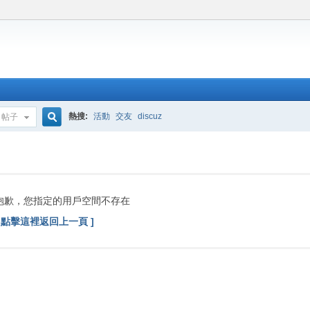
熱搜:
活動
交友
discuz
帖子
搜
索
抱歉，您指定的用戶空間不存在
[ 點擊這裡返回上一頁 ]