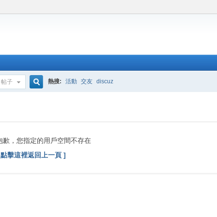
熱搜:
活動
交友
discuz
帖子
搜
索
抱歉，您指定的用戶空間不存在
[ 點擊這裡返回上一頁 ]