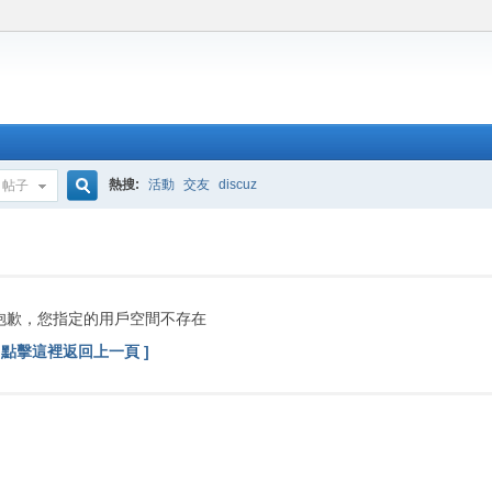
熱搜:
活動
交友
discuz
帖子
搜
索
抱歉，您指定的用戶空間不存在
[ 點擊這裡返回上一頁 ]