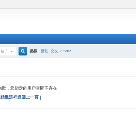
熱搜:
活動
交友
discuz
帖子
搜
索
抱歉，您指定的用戶空間不存在
[ 點擊這裡返回上一頁 ]