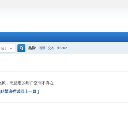
熱搜:
活動
交友
discuz
帖子
搜
索
抱歉，您指定的用戶空間不存在
[ 點擊這裡返回上一頁 ]