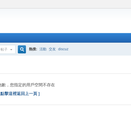
熱搜:
活動
交友
discuz
帖子
搜
索
抱歉，您指定的用戶空間不存在
[ 點擊這裡返回上一頁 ]