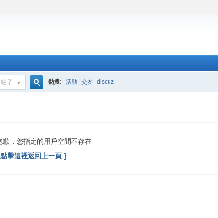
熱搜:
活動
交友
discuz
帖子
搜
索
抱歉，您指定的用戶空間不存在
[ 點擊這裡返回上一頁 ]