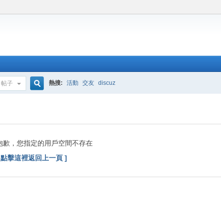
熱搜:
活動
交友
discuz
帖子
搜
索
抱歉，您指定的用戶空間不存在
[ 點擊這裡返回上一頁 ]