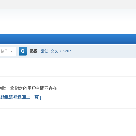
熱搜:
活動
交友
discuz
帖子
搜
索
抱歉，您指定的用戶空間不存在
[ 點擊這裡返回上一頁 ]