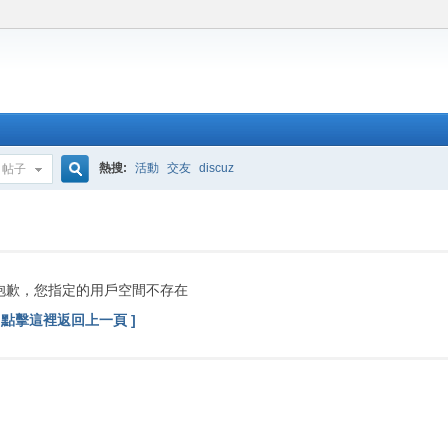
熱搜:
活動
交友
discuz
帖子
搜
索
抱歉，您指定的用戶空間不存在
[ 點擊這裡返回上一頁 ]