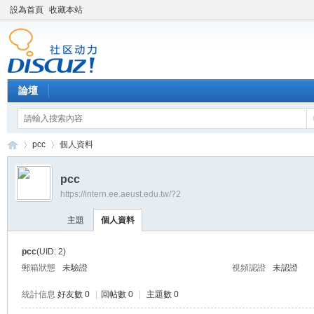
設為首頁
收藏本站
論壇
pcc
個人資料
pcc
https://intern.ee.aeust.edu.tw/?2
產
›
›
主題
個人資料
pcc
(UID: 2)
郵箱狀態
未驗證
視頻認證
未認證
統計信息
好友數 0
|
回帖數 0
|
主題數 0