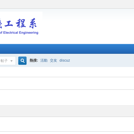
熱搜:
活動
交友
discuz
帖子
搜
索