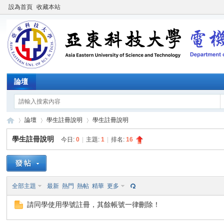
設為首頁
收藏本站
論壇
論壇
學生註冊說明
學生註冊說明
學生註冊說明
今日:
0
|
主題:
1
|
排名:
16
產
»
›
›
全部主題
最新
熱門
熱帖
精華
更多
請同學使用學號註冊，其餘帳號一律刪除！