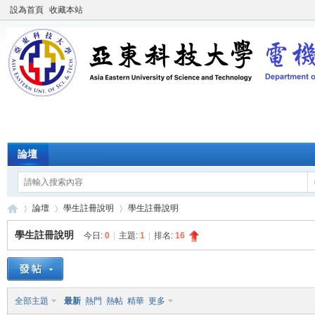
設為首頁
收藏本站
論壇
論壇
學生註冊說明
學生註冊說明
學生註冊說明
今日:
0
|
主題:
1
|
排名:
16
產
»
›
›
全部主題
最新
熱門
熱帖
精華
更多